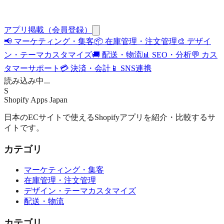
アプリ掲載（会員登録）
📢
マーケティング・集客
📦
在庫管理・注文管理
🎨
デザイ
ン・テーマカスタマイズ
🚚
配送・物流
📊
SEO・分析
💬
カス
タマーサポート
💳
決済・会計
📱
SNS連携
読み込み中...
S
Shopify Apps
Japan
日本のECサイトで使えるShopifyアプリを紹介・比較するサ
イトです。
カテゴリ
マーケティング・集客
在庫管理・注文管理
デザイン・テーマカスタマイズ
配送・物流
カテゴリ