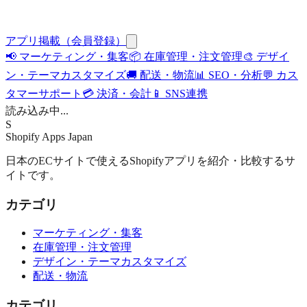
アプリ掲載（会員登録）
📢
マーケティング・集客
📦
在庫管理・注文管理
🎨
デザイ
ン・テーマカスタマイズ
🚚
配送・物流
📊
SEO・分析
💬
カス
タマーサポート
💳
決済・会計
📱
SNS連携
読み込み中...
S
Shopify Apps
Japan
日本のECサイトで使えるShopifyアプリを紹介・比較するサ
イトです。
カテゴリ
マーケティング・集客
在庫管理・注文管理
デザイン・テーマカスタマイズ
配送・物流
カテゴリ