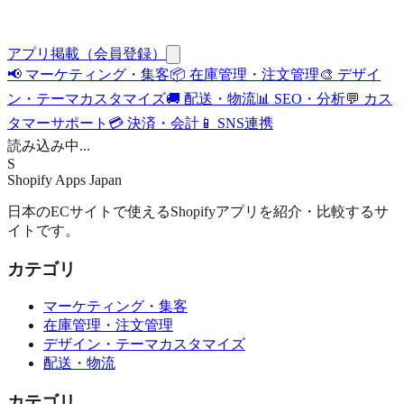
アプリ掲載（会員登録）
📢
マーケティング・集客
📦
在庫管理・注文管理
🎨
デザイ
ン・テーマカスタマイズ
🚚
配送・物流
📊
SEO・分析
💬
カス
タマーサポート
💳
決済・会計
📱
SNS連携
読み込み中...
S
Shopify Apps
Japan
日本のECサイトで使えるShopifyアプリを紹介・比較するサ
イトです。
カテゴリ
マーケティング・集客
在庫管理・注文管理
デザイン・テーマカスタマイズ
配送・物流
カテゴリ