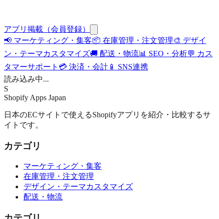
アプリ掲載（会員登録）
📢
マーケティング・集客
📦
在庫管理・注文管理
🎨
デザイ
ン・テーマカスタマイズ
🚚
配送・物流
📊
SEO・分析
💬
カス
タマーサポート
💳
決済・会計
📱
SNS連携
読み込み中...
S
Shopify Apps
Japan
日本のECサイトで使えるShopifyアプリを紹介・比較するサ
イトです。
カテゴリ
マーケティング・集客
在庫管理・注文管理
デザイン・テーマカスタマイズ
配送・物流
カテゴリ