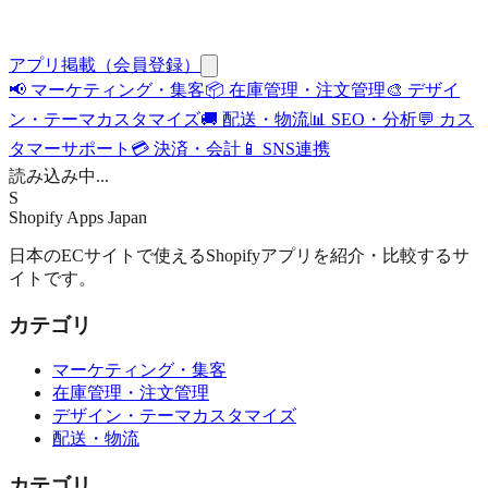
アプリ掲載（会員登録）
📢
マーケティング・集客
📦
在庫管理・注文管理
🎨
デザイ
ン・テーマカスタマイズ
🚚
配送・物流
📊
SEO・分析
💬
カス
タマーサポート
💳
決済・会計
📱
SNS連携
読み込み中...
S
Shopify Apps
Japan
日本のECサイトで使えるShopifyアプリを紹介・比較するサ
イトです。
カテゴリ
マーケティング・集客
在庫管理・注文管理
デザイン・テーマカスタマイズ
配送・物流
カテゴリ