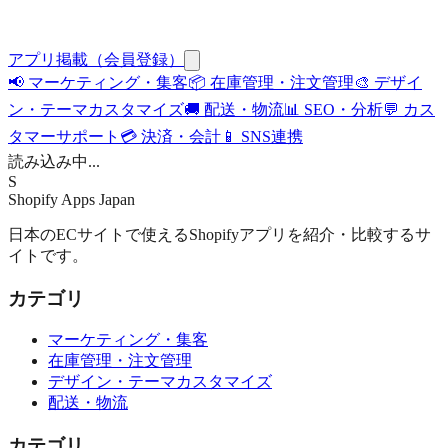
アプリ掲載（会員登録）
📢
マーケティング・集客
📦
在庫管理・注文管理
🎨
デザイ
ン・テーマカスタマイズ
🚚
配送・物流
📊
SEO・分析
💬
カス
タマーサポート
💳
決済・会計
📱
SNS連携
読み込み中...
S
Shopify Apps
Japan
日本のECサイトで使えるShopifyアプリを紹介・比較するサ
イトです。
カテゴリ
マーケティング・集客
在庫管理・注文管理
デザイン・テーマカスタマイズ
配送・物流
カテゴリ